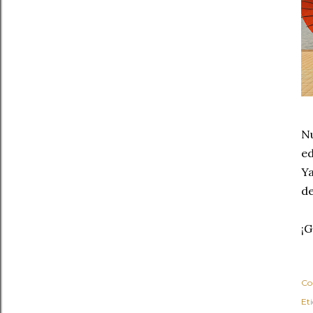
Nu
ed
Ya
de
¡G
Co
Et