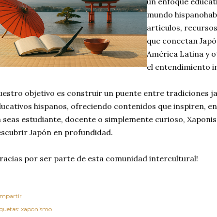
un enfoque educati
mundo hispanohabl
artículos, recursos
que conectan Japón
América Latina y 
el entendimiento in
estro objetivo es construir un puente entre tradiciones 
ucativos hispanos, ofreciendo contenidos que inspiren, e
 seas estudiante, docente o simplemente curioso, Xaponis
scubrir Japón en profundidad.
racias por ser parte de esta comunidad intercultural!
mpartir
iquetas:
xaponismo